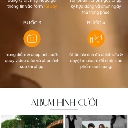
đăng ký dịch vụ. Hoặc gửi
sản phẩm, chọn ngày chụp,
thông tin vào form
tại đây
ký hợp đồng và chọn ngày
thử trang phục.
BƯỚC 3
BƯỚC 4
Trang điểm & chụp ảnh cưới ,
Nhận file ảnh đã chỉnh sửa &
quay video cưới và chọn ảnh
duyệt in album để nhận sản
sau khi chụp.
phẩm cuối cùng.
ALBUM HÌNH CƯỚI