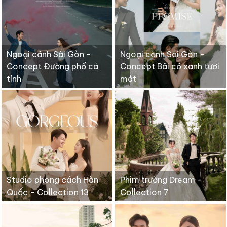
Ngoại cảnh Sài Gòn -
Ngoại cảnh Sài Gòn -
Concept Đường phố cá
Concept Bãi cỏ xanh tươi
tính
mát
Studio phong cách Hàn
Phim trường Dream -
Quốc - Collection 13
Collection 7