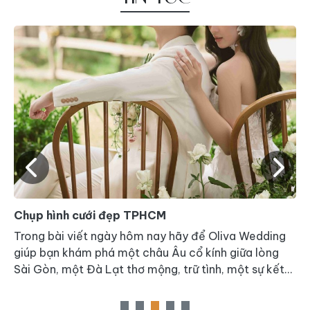
Chụp hình cưới đẹp TPHCM
C
Trong bài viết ngày hôm nay hãy để Oliva Wedding
H
c
giúp bạn khám phá một châu Âu cổ kính giữa lòng
n
Sài Gòn, một Đà Lạt thơ mộng, trữ tình, một sự kết
n
hợp hài hòa giữa hiện đại và cổ kính, tất cả gói gọn
s
trong một phim trường mang tên DREAM FUTURE