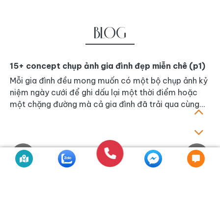
gì
u
BLOG
à
15+ concept chụp ảnh gia đình đẹp miễn chê (p1)
B
h
Mỗi gia đình đều mong muốn có một bộ chụp ảnh kỷ
Đám
niệm ngày cưới để ghi dấu lại một thời điểm hoặc
là