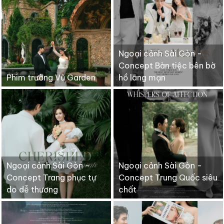
Ngoại cảnh Sài Gòn -
Concept Bàn tiệc bên bờ
Phim trường Vũ Garden
hồ lãng mạn
Ngoại cảnh Sài Gòn -
Ngoại cảnh Sài Gòn -
Concept Trang phục tự
Concept Trung Quốc siêu
do dễ thương
chất