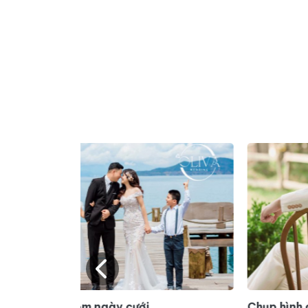
Chụp hình cưới đẹp TPHCM