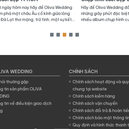
ing
Hãy để Oliva Wedding đồng hành cùng bạn, trong
Chụ
ng
những giây phút đặc biệt nhất của cuộc đời; với thật
luôn
kết
nhiều album chụp hình cưới đẹp Sài Gòn thật tinh tế,
được
gọn
sang trọng và không kém phần lãng mạn nhé!
khoả
E
nên 
chọn
HCM 
quan
LIVA WEDDING
CHÍNH SÁCH
hỏi thường gặp
Chính sách hoạt động và quy
g tin sản phẩm OLIVA
chung tại website
DING
Chính sách kiểm hàng
g tin về điều kiện giao dịch
Chính sách vận chuyển
ng
Chính sách đổi trả & hoàn tiề
Chính sách bảo mật thông ti
Quy định và hình thức thanh 