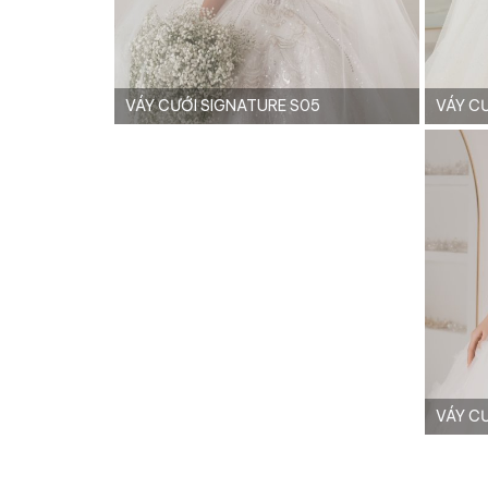
VÁY CƯỚI SIGNATURE S05
VÁY C
VÁY C