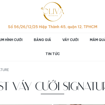
p hình cưới studio đẹp ch
Số 56/26/12/25 Hiệp Thành 45, quận 12, TPHCM
UM HÌNH CƯỚI
BẢNG GIÁ
VÁY CƯỚI
MÂM QUẢ
TIN TỨC
ATURE
ST VÁY CƯỚI SIGNATU