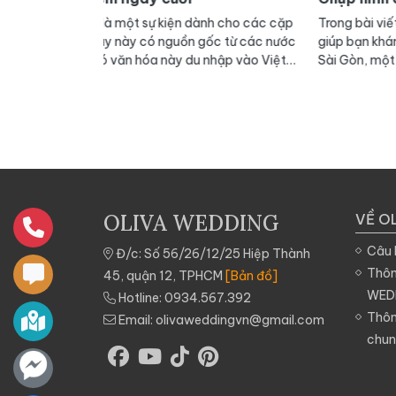
ành cho các cặp
Trong bài viết ngày hôm nay hãy để Oliva Wedd
gốc từ các nước
giúp bạn khám phá một châu Âu cổ kính giữa lò
nhập vào Việt
Sài Gòn, một Đà Lạt thơ mộng, trữ tình, một sự 
ta. Khác với
hợp hài hòa giữa hiện đại và cổ kính, tất cả gói 
ngày này được
trong một phim trường mang tên DREAM FUTUR
hông thua kém gì
là bởi vì nó
 thủy sau nhiều
y sẽ được tính
ốc để đánh dấu
au. Album ảnh
OLIVA WEDDING
VỀ O
ón quà vô giá và
hế nó còn tạo
Câu 
Đ/c: Số 56/26/12/25 Hiệp Thành
Thôn
45, quận 12, TPHCM
[Bản đồ]
WED
Hotline:
0934.567.392
Thôn
Email:
olivaweddingvn@gmail.com
chu