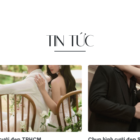
TIN TỨC
Chụp hình cưới đẹp Sài Gòn
Chụ