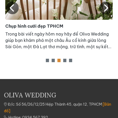
Chụp hình cưới đẹp TPHCM
C
Trong bài viết ngày hôm nay hãy để Oliva Wedding
H
c
giúp bạn khám phá một châu Âu cổ kính giữa lòng
n
Sài Gòn, một Đà Lạt thơ mộng, trữ tình, một sự kết
n
hợp hài hòa giữa hiện đại và cổ kính, tất cả gói gọn
s
trong một phim trường mang tên DREAM FUTURE
gì
u
OLIVA WEDDING
à
Đ/c: Số 56/26/12/25 Hiệp Thành 45, quận 12, TPHCM
[Bản
đồ]
Hotline:
0934.567.392