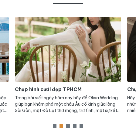
Chụp hình cưới đẹp Sài Gòn
Chụ
ing
Hãy để Oliva Wedding đồng hành cùng bạn, trong
Chụ
ng
những giây phút đặc biệt nhất của cuộc đời; với thật
luôn
kết
nhiều album chụp hình cưới đẹp Sài Gòn thật tinh tế,
được
gọn
sang trọng và không kém phần lãng mạn nhé!
khoả
E
nên 
chọn
HCM 