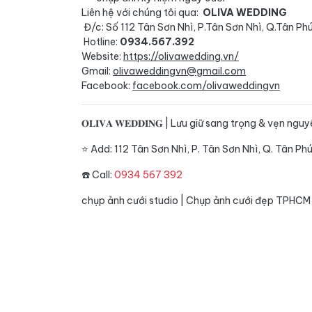
Liên hệ với chúng tôi qua:
OLIVA WEDDING
Đ/c: Số 112 Tân Sơn Nhì, P.Tân Sơn Nhì, Q.Tân Ph
Hotline:
0934.567.392
Website:
https://olivawedding.vn/
Gmail:
olivaweddingvn@gmail.com
Facebook:
facebook.com/olivaweddingvn
𝐎𝐋𝐈𝐕𝐀 𝐖𝐄𝐃𝐃𝐈𝐍𝐆 | Lưu giữ sang trọng & vẹn n
⭐️ Add: 112 Tân Sơn Nhì, P. Tân Sơn Nhì, Q. Tân P
☎️ Call:
0934 567 392
chụp ảnh cưới studio
|
Chụp ảnh cưới đẹp TPHCM