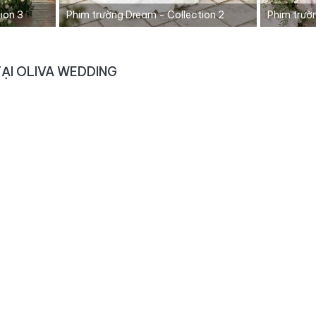
ion 3
Phim trường Dream - Collection 2
Phim trườ
TẠI OLIVA WEDDING