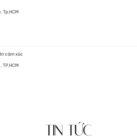
ú, Tp.HCM
guyên cảm xúc
hú, TP.HCM
TIN TỨC