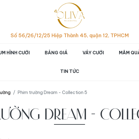
p hình cưới studio đẹp ch
Số 56/26/12/25 Hiệp Thành 45, quận 12, TPHCM
UM HÌNH CƯỚI
BẢNG GIÁ
VÁY CƯỚI
MÂM QUẢ
TIN TỨC
rường
Phim trường Dream - Collection 5
RƯỜNG DREAM - COLLE