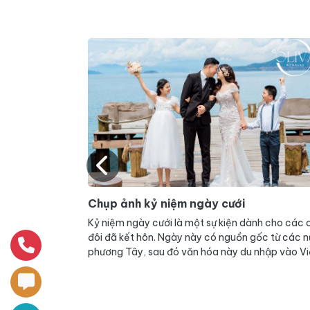
Chụp hình cưới đẹp TPHCM
ành cho các cặp
Trong bài viết ngày hôm nay hãy để Oliva Wedd
gốc từ các nước
giúp bạn khám phá một châu Âu cổ kính giữa lò
nhập vào Việt
Sài Gòn, một Đà Lạt thơ mộng, trữ tình, một sự 
ta. Khác với
hợp hài hòa giữa hiện đại và cổ kính, tất cả gói 
ngày này được
trong một phim trường mang tên DREAM FUTUR
hông thua kém gì
là bởi vì nó