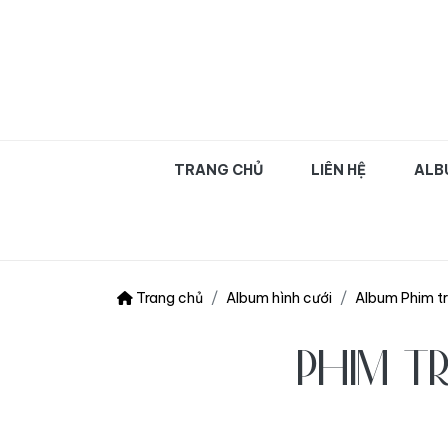
OLIVA WEDDING | Chụ
TRANG CHỦ
LIÊN HỆ
ALB
Trang chủ
Album hình cưới
Album Phim t
PHIM T