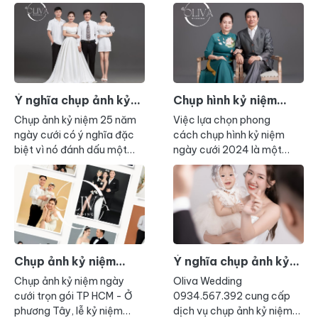
để bạn cùng người bạn đời
tạo sự gắn kết các thành
của mình ôn lại chặng
viên hơn thế nó còn tạo
đường đã qua, trân trọng
dựng kỷ niệm gia đình.
hiện tại và cùng nhau nhìn
về tương lai xa hơn.
Ý nghĩa chụp ảnh kỷ
Chụp hình kỷ niệm
niệm đám cưới bạc 25
ngày cưới trọn gói TP
Chụp ảnh kỷ niệm 25 năm
Việc lựa chọn phong
năm
HCM
ngày cưới có ý nghĩa đặc
cách chụp hình kỷ niệm
biệt vì nó đánh dấu một
ngày cưới 2024 là một
cột mốc quan trọng trong
quyết định quan trọng, ảnh
hành trình tình yêu và sự
hưởng trực tiếp đến vẻ đẹp
cam kết của đôi vợ chồng.
và ý nghĩa của bộ ảnh. Để
Dưới đây là một số ý nghĩa
có một bộ ảnh thật ưng ý,
cụ thể:
bạn cần cân nhắc nhiều
yếu tố như: sở thích, cá tính
của cặp đôi, địa điểm
Chụp ảnh kỷ niệm
Ý nghĩa chụp ảnh kỷ
chụp, thời gian và ngân
ngày cưới trọn gói TP
niệm ngày cưới TP
Chụp ảnh kỷ niệm ngày
Oliva Wedding
sách. Dưới đây là một số
HCM
HCM
cưới trọn gói TP HCM - Ở
0934.567.392 cung cấp
phong cách chụp ảnh kỷ
phương Tây, lễ kỷ niệm
dịch vụ chụp ảnh kỷ niệm
niệm cưới phổ biến mà bạn