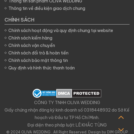
Thông tin sản phẩm OLIVA WEDDING
tạo sự gắn kết các thành
Thông tin về điều kiện giao dịch chung
viên hơn thế nó còn tạo
dựng kỷ niệm gia đình.
CHÍNH SÁCH
Chính sách hoạt động và quy định chung tại website
Chính sách kiểm hàng
Chính sách vận chuyển
Chính sách đổi trả & hoàn tiền
Chính sách bảo mật thông tin
Quy định và hình thức thanh toán
CÔNG TY TNHH OLIVA WEDDING
Giấy chứng nhận đăng ký kinh doanh số 0318448932 do Sở Kế
hoạch và Đầu tư TP Hồ Chí Minh.
Đại diện theo pháp luật: LÊ KHẮC TÙNG
© 2024 OLIVA WEDDING . All Right Reserved. Design by
DIM GROUP