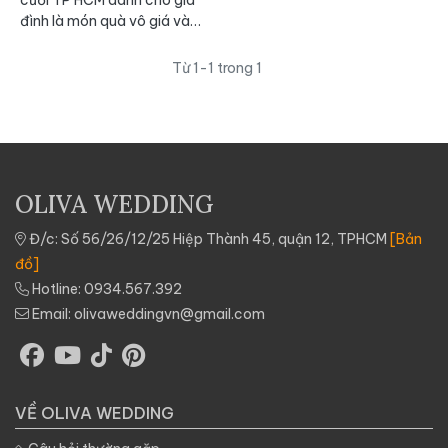
đình là món quà vô giá và
tạo sự gắn kết các thành
viên hơn thế nó còn tạo
Từ 1-1 trong 1
dựng kỷ niệm gia đình.
OLIVA WEDDING
Đ/c: Số 56/26/12/25 Hiệp Thành 45, quận 12, TPHCM
[Bản
đồ]
Hotline:
0934.567.392
Email:
olivaweddingvn@gmail.com
VỀ OLIVA WEDDING