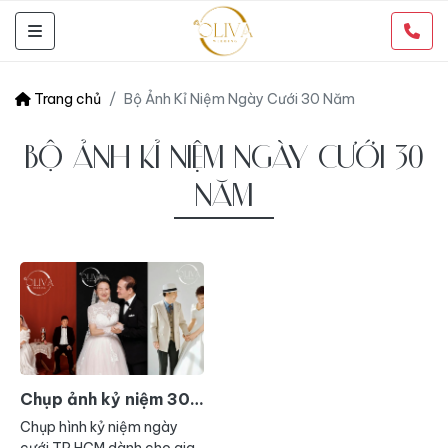
Trang chủ
Bộ Ảnh Kỉ Niệm Ngày Cưới 30 Năm
BỘ ẢNH KỈ NIỆM NGÀY CƯỚI 30
NĂM
Chụp ảnh kỷ niệm 30
năm ngày cưới TP
Chụp hình kỷ niệm ngày
HCM
cưới TP HCM dành cho gia