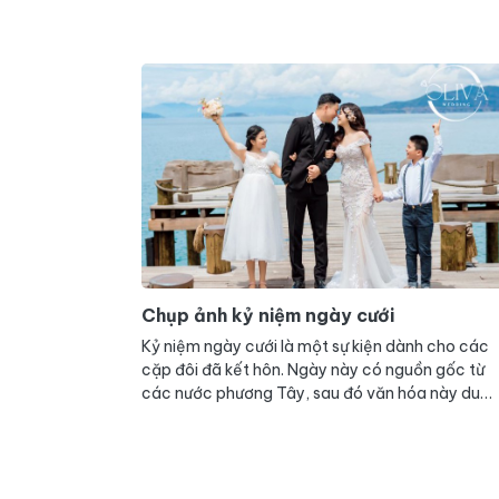
Chụp ảnh kỷ niệm ngày cưới
Kỷ niệm ngày cưới là một sự kiện dành cho các
cặp đôi đã kết hôn. Ngày này có nguồn gốc từ
các nước phương Tây, sau đó văn hóa này du
nhập vào Việt Nam và phổ biến trọng trãi tại
nước ta. Khác với những ngày kỷ niệm thông
thường, ngày này được mọi người xem như ngày
trọng đại không thua kém gì lễ cưới. Ngày kỉ niệ