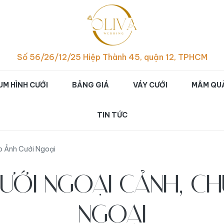
p hình cưới studio đẹp ch
Số 56/26/12/25 Hiệp Thành 45, quận 12, TPHCM
UM HÌNH CƯỚI
BẢNG GIÁ
VÁY CƯỚI
MÂM QUẢ
TIN TỨC
p Ảnh Cưới Ngoại
CƯỚI NGOẠI CẢNH, CH
NGOẠI