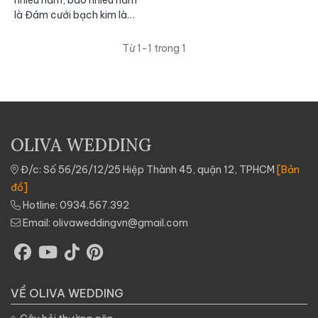
là Đám cưới bạch kim là
câu hỏi nhiều người đặt ra
khi chuẩn bị đến một cột
Từ 1-1 trong 1
mốc của hôn nhân. Đám
cưới bạch kim cột mốc
quan trọng trong cuộc đời
hôn nhân, thể hiện sự gắn
kết, tình yêu và sự thấu
hiểu của cặp đôi qua thời
OLIVA WEDDING
gian dài.
Đ/c: Số 56/26/12/25 Hiệp Thành 45, quận 12, TPHCM
[Bản
đồ]
Hotline:
0934.567.392
Email:
olivaweddingvn@gmail.com
VỀ OLIVA WEDDING