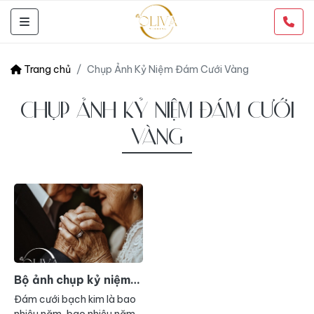
Trang chủ
Chụp Ảnh Kỷ Niệm Đám Cưới Vàng
CHỤP ẢNH KỶ NIỆM ĐÁM CƯỚI
VÀNG
Bộ ảnh chụp kỷ niệm
70 năm ngày cưới đẹp
Đám cưới bạch kim là bao
hút hồn của các cụ
nhiêu năm, bao nhiêu năm