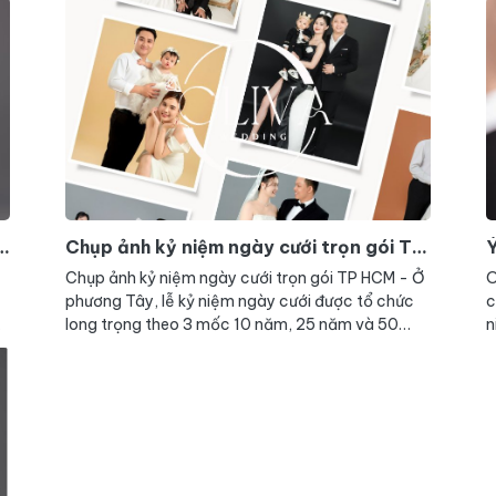
P
Chụp ảnh kỷ niệm ngày cưới trọn gói TP
Ý
HCM
Chụp ảnh kỷ niệm ngày cưới trọn gói TP HCM - Ở
O
phương Tây, lễ kỷ niệm ngày cưới được tổ chức
c
long trọng theo 3 mốc 10 năm, 25 năm và 50
n
năm với những ý nghĩa theo mốc thời gian riêng
c
biệt. Tại Việt Nam sự giao thoa văn hóa giữa kỷ
n
niệm ngày cưới của Á Đông và phương Tây được
n
m
tổ chức giản dị hơn nhưng vẫn đủ đầy ý nghĩa.