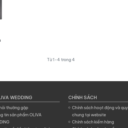
n
t
nh
Từ 1-4 trong 4
LIVA WEDDING
CHÍNH SÁCH
hỏi thường gặp
Chính sách hoạt động và quy
g tin sản phẩm OLIVA
chung tại website
DING
Chính sách kiểm hàng