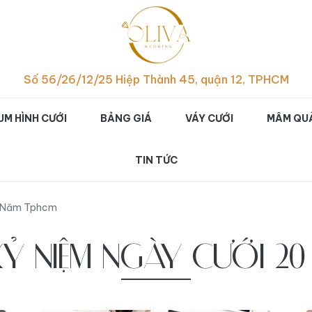
p hình cưới studio đẹp ch
Số 56/26/12/25 Hiệp Thành 45, quận 12, TPHCM
UM HÌNH CƯỚI
BẢNG GIÁ
VÁY CƯỚI
MÂM QUẢ
TIN TỨC
0 Năm Tphcm
Ỷ NIỆM NGÀY CƯỚI 2