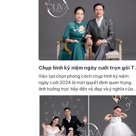
Chụp hình kỷ niệm ngày cưới trọn gói T
HCM
Việc lựa chọn phong cách chụp hình kỷ niệm
ngày cưới 2024 là một quyết định quan trọng,
ảnh hưởng trực tiếp đến vẻ đẹp và ý nghĩa của
bộ ảnh. Để có một bộ ảnh thật ưng ý, bạn cần
cân nhắc nhiều yếu tố như: sở thích, cá tính của
cặp đôi, địa điểm chụp, thời gian và ngân sách.
Dưới đây là một số phong cách chụp ảnh kỷ niệ
cưới phổ biến mà bạn có thể tham khảo: