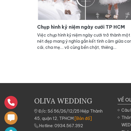
Chụp hình kỷ niệm ngày cưới TP HCM
Việc chụp hình kỷ niệm ngày cưới trở thành một
nét đẹp mang ý nghĩa gắn kết tình cảm giữa co
cái, cha mẹ… vô cùng bền chặt, thiêng
liêng. Những em bé là món quà tặng ý nghĩa nhấ
là sợi dây gắn bó, là ngọn lửa thắp sáng thêm tì
yêu của hai vợ chồng mà 2 vợ chồng dành tặng
cho nhau sau những năm hạnh phúc ấy.
OLIVA WEDDING
VỀ O
Câu 
Đ/c: Số 56/26/12/25 Hiệp Thành
Thôn
45, quận 12, TPHCM
[Bản đồ]
WED
Hotline:
0934.567.392