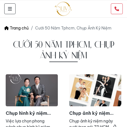
Trang chủ
Cưới 50 Năm Tphcm, Chụp Ảnh Kỷ Niệm
CƯỚI 50 NĂM TPHCM, CHỤP
ẢNH KỶ NIỆM
Chụp hình kỷ niệm
Chụp ảnh kỷ niệm
ngày cưới trọn gói TP
ngày cưới trọn gói TP
Việc lựa chọn phong
Chụp ảnh kỷ niệm ngày
HCM
HCM
cách chụp hình kỷ niệm
cưới trọn gói TP HCM - Ở