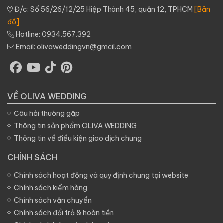
cưới. Ngày kỉ niệm cưới có
Đ/c: Số 56/26/12/25 Hiệp Thành 45, quận 12, TPHCM
[Bản
ý nghĩa là bởi vì nó được
đồ]
xem như thước đo của sự
Hotline:
0934.567.392
chung thủy sau nhiều năm
Email:
olivaweddingvn@gmail.com
cùng nhau gắn bó. Thước
đo này sẽ được tính theo
số năm sống chung, các
cột mốc để đánh dấu kỷ
niệm sẽ có những tên gọi
VỀ OLIVA WEDDING
khác nhau. Album ảnh kỷ
niệm cưới dành cho gia
Câu hỏi thường gặp
đình là món quà vô giá và
Thông tin sản phẩm OLIVA WEDDING
tạo sự gắn kết các thành
Thông tin về điều kiện giao dịch chung
viên hơn thế nó còn tạo
dựng kỷ niệm gia đình.
CHÍNH SÁCH
Chính sách hoạt động và quy định chung tại website
Chính sách kiểm hàng
Chính sách vận chuyển
Chính sách đổi trả & hoàn tiền