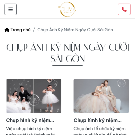
Trang chủ
Chụp Ảnh Kỷ Niệm Ngày Cưới Sài Gòn
CHỤP ẢNH KỶ NIỆM NGÀY CƯỚI
SÀI GÒN
Chụp hình kỷ niệm
Chụp hình kỷ niệm
ngày cưới TP HCM
ngày cưới
Việc chụp hình kỷ niệm
Chụp ảnh tổ chức kỷ niệm
ngày cưới trở thành một
ngày cưới là dịp để cả nhà