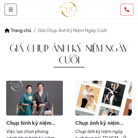
Trang chủ
Giá Chụp Ảnh Kỷ Niệm Ngày Cưới
GIÁ CHỤP ẢNH KỶ NIỆM NGÀY
CƯỚI
Chụp hình kỷ niệm
Chụp ảnh kỷ niệm
ngày cưới trọn gói TP
ngày cưới trọn gói TP
Việc lựa chọn phong
Chụp ảnh kỷ niệm ngày
HCM
HCM
cách chụp hình kỷ niệm
cưới trọn gói TP HCM - Ở