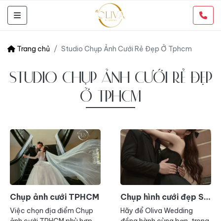
Trang chủ
Studio Chụp Ảnh Cưới Rẻ Đẹp Ở Tphcm
STUDIO CHỤP ẢNH CƯỚI RẺ ĐẸP
Ở TPHCM
Chụp ảnh cưới TPHCM
Chụp hình cưới đẹp Sài
Gòn
Việc chọn địa điểm Chụp
Hãy để Oliva Wedding
ảnh cưới TPHCM phù hợp
đồng hành cùng bạn, trong