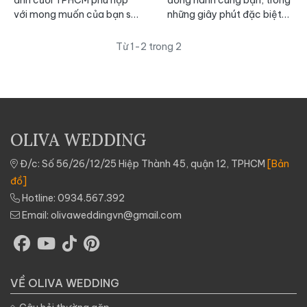
với mong muốn của bạn sẽ
những giây phút đặc biệt
giúp tạo ra một không gian
nhất của cuộc đời; với thật
đẹp và có ý nghĩa giúp bạn
nhiều album chụp hình cưới
Từ 1-2 trong 2
dễ dàng tạo kiểu và thoải
đẹp Sài Gòn thật tinh tế,
mái nhất trong quá trình
sang trọng và không kém
chụp ảnh.
phần lãng mạn nhé!
OLIVA WEDDING
Đ/c: Số 56/26/12/25 Hiệp Thành 45, quận 12, TPHCM
[Bản
đồ]
Hotline:
0934.567.392
Email:
olivaweddingvn@gmail.com
VỀ OLIVA WEDDING