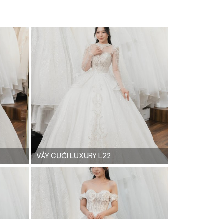
VÁY CƯỚI LUXURY L22