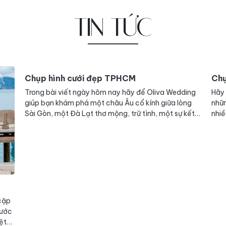
TIN TỨC
Chụp hình cưới đẹp Sài Gòn
Chụ
ing
Hãy để Oliva Wedding đồng hành cùng bạn, trong
Chụ
ng
những giây phút đặc biệt nhất của cuộc đời; với thật
luôn
kết
nhiều album chụp hình cưới đẹp Sài Gòn thật tinh tế,
được