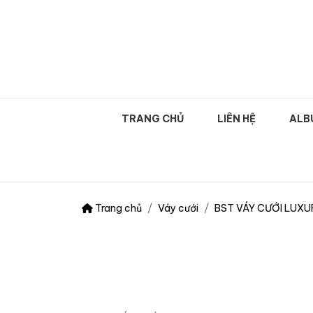
OLIVA WEDDING | Chụ
TRANG CHỦ
LIÊN HỆ
ALB
Trang chủ
Váy cưới
BST VÁY CƯỚI LUXU