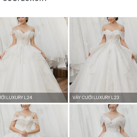
ƯỚI LUXURY L24
VÁY CƯỚI LUXURY L23