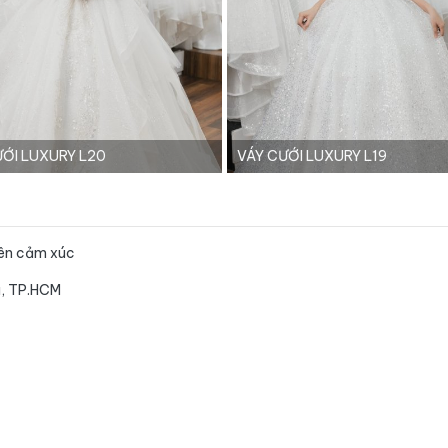
ƯỚI LUXURY L20
VÁY CƯỚI LUXURY L19
guyên cảm xúc
hú, TP.HCM