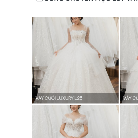
VÁY CƯỚI LUXURY L25
VÁY C