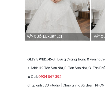
VÁY CƯỚI LUXURY L21
VÁY C
𝐎𝐋𝐈𝐕𝐀 𝐖𝐄𝐃𝐃𝐈𝐍𝐆 | Lưu giữ sang trọng & vẹn n
⭐️ Add: 112 Tân Sơn Nhì, P. Tân Sơn Nhì, Q. Tân P
☎️ Call:
0934 567 392
chụp ảnh cưới studio
|
Chụp ảnh cưới đẹp TPHCM