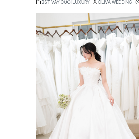
BST VÁY CƯỚI LUXURY
OLIVA WEDDING