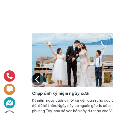
Chụp hình cưới đẹp TPHCM
ành cho các cặp
Trong bài viết ngày hôm nay hãy để Oliva Wedd
gốc từ các nước
giúp bạn khám phá một châu Âu cổ kính giữa lò
nhập vào Việt
Sài Gòn, một Đà Lạt thơ mộng, trữ tình, một sự 