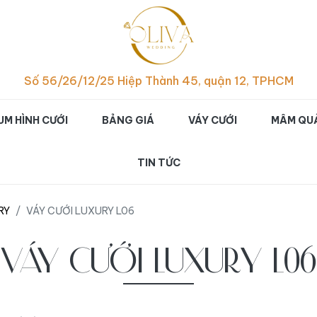
p hình cưới studio đẹp ch
Số 56/26/12/25 Hiệp Thành 45, quận 12, TPHCM
UM HÌNH CƯỚI
BẢNG GIÁ
VÁY CƯỚI
MÂM QUẢ
TIN TỨC
RY
VÁY CƯỚI LUXURY L06
VÁY CƯỚI LUXURY L06