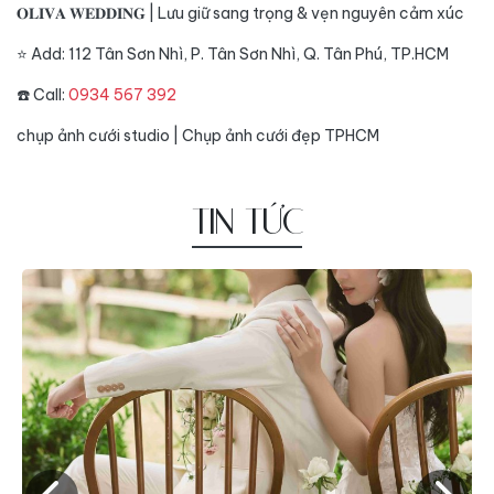
𝐎𝐋𝐈𝐕𝐀 𝐖𝐄𝐃𝐃𝐈𝐍𝐆 | Lưu giữ sang trọng & vẹn nguyên cảm xúc
⭐️ Add: 112 Tân Sơn Nhì, P. Tân Sơn Nhì, Q. Tân Phú, TP.HCM
☎️ Call:
0934 567 392
chụp ảnh cưới studio
|
Chụp ảnh cưới đẹp TPHCM
TIN TỨC