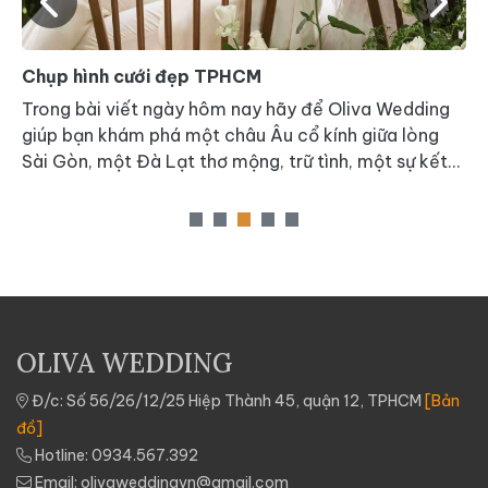
Chụp hình cưới đẹp TPHCM
C
Trong bài viết ngày hôm nay hãy để Oliva Wedding
H
c
giúp bạn khám phá một châu Âu cổ kính giữa lòng
n
Sài Gòn, một Đà Lạt thơ mộng, trữ tình, một sự kết
n
hợp hài hòa giữa hiện đại và cổ kính, tất cả gói gọn
s
trong một phim trường mang tên DREAM FUTURE
gì
u
OLIVA WEDDING
à
Đ/c: Số 56/26/12/25 Hiệp Thành 45, quận 12, TPHCM
[Bản
đồ]
Hotline:
0934.567.392
Email:
olivaweddingvn@gmail.com