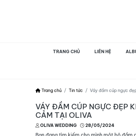
OLIVA WEDDING | Chụ
TRANG CHỦ
LIÊN HỆ
ALB
Trang chủ
Tin tức
Váy đầm cúp ngực đẹp 
VÁY ĐẦM CÚP NGỰC ĐẸP K
CẢM TẠI OLIVA
OLIVA WEDDING
28/05/2024
Bạn đang tìm kiếm cho mình một bộ đầm dự 