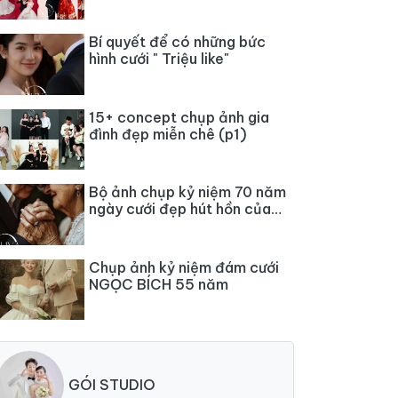
Bí quyết để có những bức
hình cưới " Triệu like"
15+ concept chụp ảnh gia
đình đẹp miễn chê (p1)
Bộ ảnh chụp kỷ niệm 70 năm
ngày cưới đẹp hút hồn của
các cụ
Chụp ảnh kỷ niệm đám cưới
NGỌC BÍCH 55 năm
GÓI STUDIO