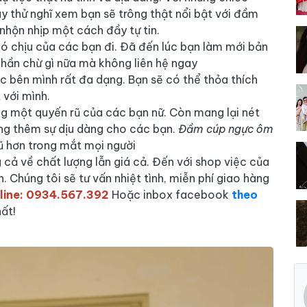
ãy thử nghĩ xem bạn sẽ trông thật nổi bật với đầm
nhộn nhịp một cách đầy tự tin.
ó chịu của các bạn đi. Đã đến lúc bạn làm mới bản
hần chừ gì nữa mà không liên hệ ngay
c bên mình rất đa dạng. Bạn sẽ có thể thỏa thích
 với mình.
g một quyến rũ của các bạn nữ. Còn mang lại nét
ăng thêm sự dịu dàng cho các bạn.
Đầm cúp ngực ôm
rũ hơn trong mắt mọi người
g cả về chất lượng lẫn giá cả. Đến với shop việc của
. Chúng tôi sẽ tư vấn nhiệt tình, miễn phí giao hàng
line: 0934.567.392
Hoặc inbox facebook
theo
ất!