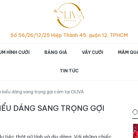
p hình cưới studio đẹp ch
Số 56/26/12/25 Hiệp Thành 45, quận 12, TPHCM
UM HÌNH CƯỚI
BẢNG GIÁ
VÁY CƯỚI
MÂM QUẢ
TIN TỨC
kiểu dáng sang trọng gợi cảm tại OLIVA
IỂU DÁNG SANG TRỌNG GỢI
tiệc thật nữ tính và dịu dàng. Với những chiếc