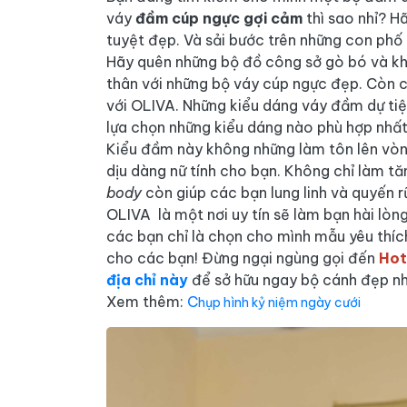
váy
đầm cúp ngực gợi cảm
thì sao nhỉ? H
tuyệt đẹp. Và sải bước trên những con phố 
Hãy quên những bộ đồ công sở gò bó và kh
thân với những bộ váy cúp ngực đẹp. Còn c
với OLIVA. Những kiểu dáng váy đầm dự tiệ
lựa chọn những kiểu dáng nào phù hợp nhất
Kiểu đầm này không những làm tôn lên vòn
dịu dàng nữ tính cho bạn. Không chỉ làm t
body
còn giúp các bạn lung linh và quyến 
OLIVA là một nơi uy tín sẽ làm bạn hài lòn
các bạn chỉ là chọn cho mình mẫu yêu thích
cho các bạn! Đừng ngại ngùng gọi đến
Hot
địa chỉ này
để sở hữu ngay bộ cánh đẹp nh
Xem thêm:
C
hụp hình kỷ niệm ngày cưới