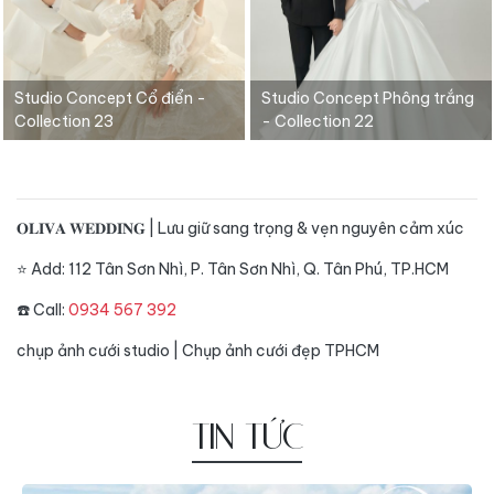
Studio Concept Cổ điển -
Studio Concept Phông trắng
Collection 23
- Collection 22
𝐎𝐋𝐈𝐕𝐀 𝐖𝐄𝐃𝐃𝐈𝐍𝐆 | Lưu giữ sang trọng & vẹn nguyên cảm xúc
⭐️ Add: 112 Tân Sơn Nhì, P. Tân Sơn Nhì, Q. Tân Phú, TP.HCM
☎️ Call:
0934 567 392
chụp ảnh cưới studio
|
Chụp ảnh cưới đẹp TPHCM
TIN TỨC