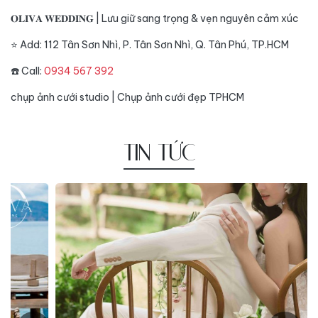
𝐎𝐋𝐈𝐕𝐀 𝐖𝐄𝐃𝐃𝐈𝐍𝐆 | Lưu giữ sang trọng & vẹn nguyên cảm xúc
⭐️ Add: 112 Tân Sơn Nhì, P. Tân Sơn Nhì, Q. Tân Phú, TP.HCM
☎️ Call:
0934 567 392
chụp ảnh cưới studio
|
Chụp ảnh cưới đẹp TPHCM
TIN TỨC