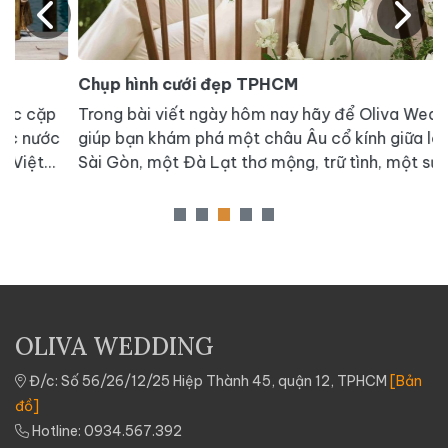
Chụp hình cưới đẹp TPHCM
C
Trong bài viết ngày hôm nay hãy để Oliva Wedding
H
c
giúp bạn khám phá một châu Âu cổ kính giữa lòng
n
Sài Gòn, một Đà Lạt thơ mộng, trữ tình, một sự kết
n
hợp hài hòa giữa hiện đại và cổ kính, tất cả gói gọn
s
trong một phim trường mang tên DREAM FUTURE
gì
u
OLIVA WEDDING
à
Đ/c: Số 56/26/12/25 Hiệp Thành 45, quận 12, TPHCM
[Bản
đồ]
Hotline:
0934.567.392