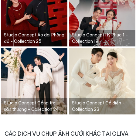
Studio Concept Áo dài Phông
Studio Concept Hỷ Phục 1 -
đỏ - Collection 25
Collection 19
Studio Concept Cổng trời
Studio Concept Cổ điển -
sân thượng - Collection 24
Collection 23
CÁC DỊCH VỤ CHỤP ẢNH CƯỚI KHÁC TẠI OLIVA